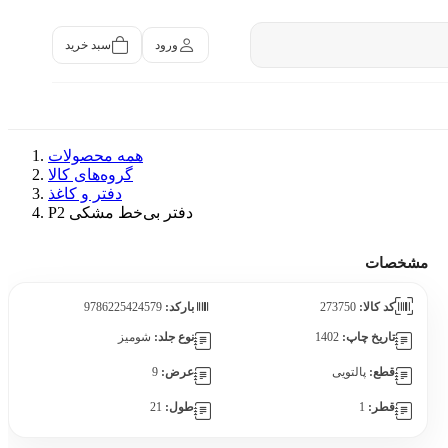
سبد خرید
ورود
همه محصولات
گروه‌های کالا
دفتر و کاغذ
دفتر بی‌خط مشکی P2
مشخصات
کد کالا:
273750
بارکد:
9786225424579
تاریخ چاپ:
1402
نوع جلد:
شومیز
قطع:
پالتویی
عرض:
9
قطر:
1
طول:
21