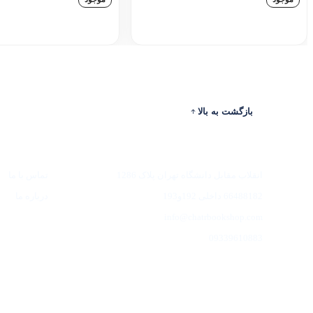
افزودن به سبد خرید
افزودن به سبد خری
بازگشت به بالا
ادرس
ارتباط با ما
انقلاب مقابل دانشگاه تهران پلاک 1286
تماس با ما
66488182 داخلی 192و193
درباره ما
info@chatrbookshop.com
09339610883