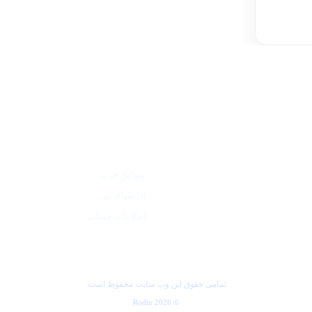
د
حساب من
سوابق خرید
آدرسهای من
اطلاعات حساب
تمامی حقوق این وب سایت محفوظ است.
© 2026 Rodin