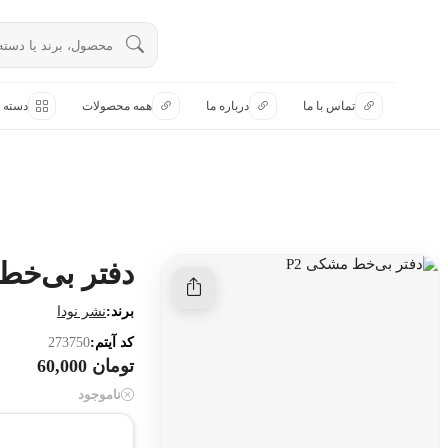
تماس با ما
تماس با ما
درباره ما
همه محصولات
دسته ب
درباره ما
هنوز جستجویی انجام نشده است.
همه محصولات
دسته بندی
دفتر بی‌خط 
برند:
نشر نودا
کد آیتم:
273750
تومان 60,000
ناموجود