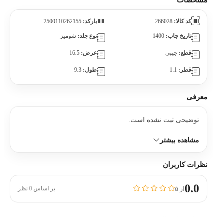
مشخصات
کد کالا:
266028
بارکد:
2500110262155
تاریخ چاپ:
1400
نوع جلد:
شومیز
قطع:
جیبی
عرض:
16.5
قطر:
1.1
طول:
9.3
معرفی
توضیحی ثبت نشده است.
مشاهده بیشتر
نظرات کاربران
0.0
از ۵
بر اساس 0 نظر