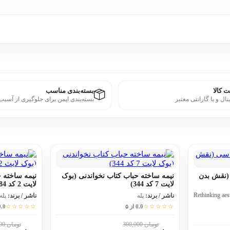
 کالا
بسته‌بندی مناسب
نال و با گارانتی معتبر
بسته‌بندی ایمن برای جلوگیری از آسیب
 (نقش بدن
نیمه ساخته حباب کتاب نخواندنی (بوک
نیمه ساخته 
لایت 7 کد 344)
لایت 2 کد 584)
Rethinking aes
ناشر / برند:
پله
ناشر / برند:
پله
☆☆☆☆☆
☆☆☆☆☆
0.0 از ۵
0.0 از
تومان 300,000
تومان 200,000
10٪
10٪