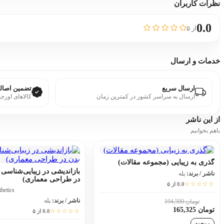
نظرات کاربران
0.0
از ۵
خدمات و ارسال
ارسال سریع
تضمین اصالت
ارسال به سراسر کشور در کمترین زمان
کالاهای اورجی
از این
ناشر
باهم بخوانیم
گذری به زیبایی (مجموعه مقالات)
بازاندیشی در زیبایی‌شناسی
ناشر / برند:
پله
در طراحی معماری)
☆☆☆☆☆
0.0 از ۵
thetics
ناشر / برند:
پله
تومان 194,500
15٪
تومان 165,325
☆☆☆☆☆
0.0 از ۵
موجود