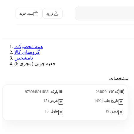
سبد خرید
ورود
همه محصولات
گروه‌های کالا
نامشخص
جعبه چوبی (مجری 6)
مشخصات
کد کالا:
264020
بارکد:
9789648011036
تاریخ چاپ:
1400
عرض:
15
قطر:
19
طول:
15