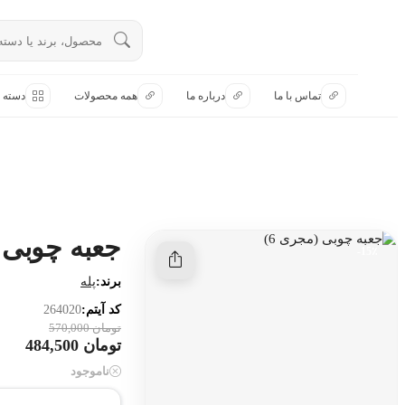
تماس با ما
تماس با ما
درباره ما
همه محصولات
دسته ب
درباره ما
هنوز جستجویی انجام نشده است.
همه محصولات
دسته بندی
جعبه چوبی (
15٪-
برند:
پله
کد آیتم:
264020
تومان 570,000
تومان 484,500
ناموجود