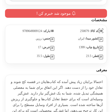
موجود شد خبرم کن !
مشخصات
کد کالا:
250079
بارکد:
9789649009124
کشور مبدا:
ايران
جنس:
رزين
تاریخ چاپ:
1399
عرض:
17
قطر:
23.5
طول:
35.5
معرفی
احتمالا برایتان زیاد پیش آمده که کتاب‌‌هایتان در قفسه کج شوند و
تعادل خود را از دست دهند. اگر این اتفاق برای شما به معضلی
همیشگی تبدیل شده،‌ شما به یک غش‌گیر نیاز دارید. غش‌گیر
وسیله‌ای است که برای حفظ تعادل کتاب‌ها و جلوگیری از ریزش
آن‌ها ساخته شده است. بسیاری از افراد وسایل مسطح را برای
این کار ترجیح می‌دهند،‌ اما غش‌گیر محصولی است که برای این