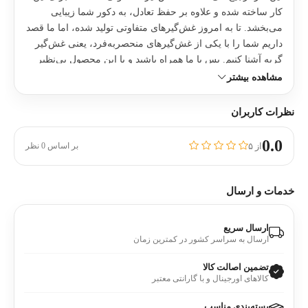
کار ساخته شده و علاوه بر حفظ تعادل،‌ به دکور شما زیبایی
می‌بخشد. تا به امروز غش‌گیرهای متفاوتی تولید شده،‌ اما ما قصد
داریم شما را با یکی از غش‌گیر‌های منحصربه‌فرد،‌ یعنی غش‌گیر
گربه آشنا کنیم. پس با ما همراه باشید و با این محصول بی‌نظیر
آشنا شوید. جنس غش‌گیر گربه‌ از چیست؟احتمالا برای شما هم
مشاهده بیشتر
مانند خیلی از افراد سوال شده که این غش‌گیر از چه چیزی
ساخته شده است؟‌ شاید در نگاه اول تصور کنید که این محصول
نظرات کاربران
یک غش‌گیر سنگی است که توسط دست انسان ساخته شده، اما
با کمی دقت متوجه جنس متفاوت آن می‌شوید. ساختار این
0.0
از ۵
بر اساس 0 نظر
محصول زیبا از رزین پلی استر است که به آن سنگ مصنوعی هم
می‌گویند. سنگ مصنوعی معمولا دارای استحکام بالایی است و
نسبت به سنگ از وزن کمتری هم برخوردار است. این ترکیب
خدمات و ارسال
باعث شده که غش‌گیر گربه در اثر ضربه به راحتی نشکند و در
عین حال از وزن متناسبی هم برخوردار باشد. طراحی چشمگیر
ارسال سریع
غش‌گیر گربهدر بخش‌ قبل با جنس بی‌نظیر غش‌گیر گربه آشنا
ارسال به سراسر کشور در کمترین زمان
شدیم،‌ حال وقت‌‌ آن رسیده که به طراحی زیبای آن بپردازیم.
زیبایی شگفت‌انگیز این محصول باعث شده که در میان
تضمین اصالت کالا
کالاهای اورجینال و با گارانتی معتبر
غش‌گیرهای بسیار، محبوب واقع و با فروش‌های فراوانی روبه‌رو
شود. همانطور که مشاهده می‌کنید، این غش‌گیر به صورت دو تکه
بسته‌بندی مناسب