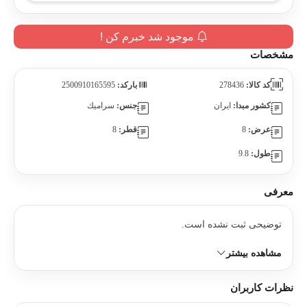
موجود شد خبرم کن !
مشخصات
کد کالا:
278436
بارکد:
2500910165595
کشور مبدا:
ايران
جنس:
سراميك
عرض:
8
قطر:
8
طول:
9.8
معرفی
توضیحی ثبت نشده است.
مشاهده بیشتر
نظرات کاربران