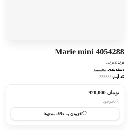
Marie mini 4054288
برند:
دیزنی
دسته‌بندی:
مجسمه
کد آیتم:
235337
تومان 920,000
ناموجود
افزودن به علاقه‌مندی‌ها