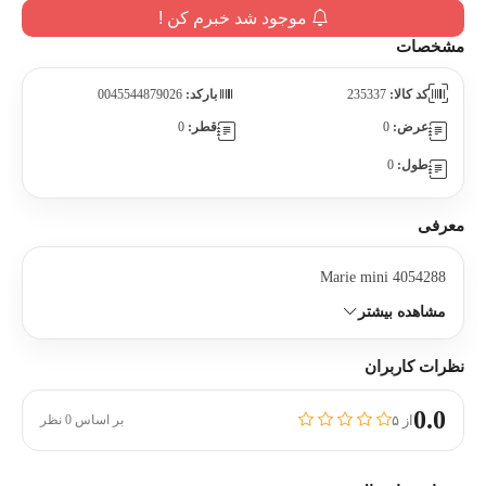
موجود شد خبرم کن !
مشخصات
کد کالا:
235337
بارکد:
0045544879026
عرض:
0
قطر:
0
طول:
0
معرفی
Marie mini 4054288
مشاهده بیشتر
نظرات کاربران
0.0
از ۵
بر اساس 0 نظر