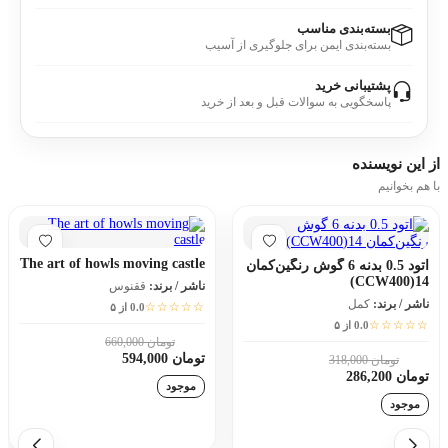
بسته‌بندی مناسب
بسته‌بندی ایمن برای جلوگیری از آسیب
پشتیبانی خرید
پاسخگویی به سوالات قبل و بعد از خرید
از این
نویسنده
با هم بخوانیم
The art of howls moving castle
اتود 0.5 بدنه 6 گوش رنگین‌کمان
14(CCW400)
ناشر / برند:
ققنوس
ناشر / برند:
کمل
☆☆☆☆☆
0.0 از ۵
☆☆☆☆☆
0.0 از ۵
تومان 660,000
10٪
تومان 594,000
تومان 318,000
10٪
تومان 286,200
موجود
موجود
افزودن به سبد خرید
افزودن به سبد خرید