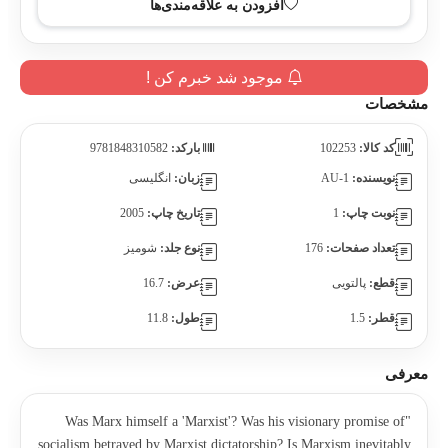
افزودن به علاقه‌مندی‌ها
موجود شد خبرم کن !
مشخصات
کد کالا:
102253
بارکد:
9781848310582
نویسنده:
AU-1
زبان:
انگلیسی
نوبت چاپ:
1
تاریخ چاپ:
2005
تعداد صفحات:
176
نوع جلد:
شومیز
قطع:
پالتویی
عرض:
16.7
قطر:
1.5
طول:
11.8
معرفی
"Was Marx himself a 'Marxist'? Was his visionary promise of
socialism betrayed by Marxist dictatorship? Is Marxism inevitably