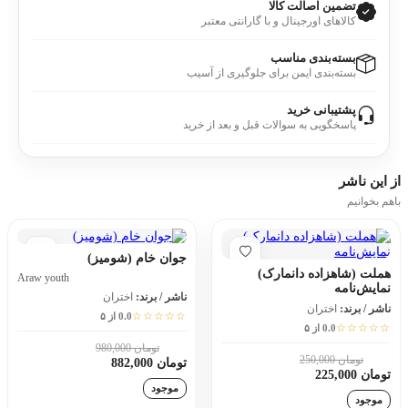
تضمین اصالت کالا
کالاهای اورجینال و با گارانتی معتبر
بسته‌بندی مناسب
بسته‌بندی ایمن برای جلوگیری از آسیب
پشتیبانی خرید
پاسخگویی به سوالات قبل و بعد از خرید
از این
ناشر
باهم بخوانیم
جوان خام (شومیز)
هملت (شاهزاده دانمارک)
Araw youth
نمایش‌نامه
ناشر / برند:
اختران
ناشر / برند:
اختران
☆☆☆☆☆
0.0 از ۵
☆☆☆☆☆
0.0 از ۵
تومان 980,000
10٪
تومان 250,000
10٪
تومان 882,000
تومان 225,000
موجود
موجود