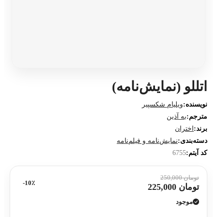
اتللو (نمایش‌نامه)
نویسنده:
ویلیام شکسپیر
مترجم:
به آذین
برند:
اختران
دسته‌بندی:
نمایش‌نامه و فیلم‌نامه
کد آیتم:
6755
تومان 250,000
10٪-
تومان 225,000
موجود