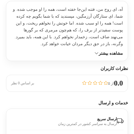
آه، ای روح من، فتنه این‌جا خفته است، همه را او موجب شده. و
شما، ای ستارگان آرزمگین، مپسندید که با شما بگویم چه کرده
است! همه را او سبب شده. اما خونش را نخواهم ریخت، و این
پوست سفید‌تر از برف را، که هم‌چون مرمری که بر گور‌ها
می‌نهند صاف است، زخمدار نخواهم کرد. با این همه، باید بمیرد.
وگرنه، باز در حق دیگر مردان خیانت خواهد کرد.
مشاهده بیشتر
نظرات کاربران
0.0
از ۵
بر اساس 0 نظر
خدمات و ارسال
ارسال سریع
ارسال به سراسر کشور در کمترین زمان