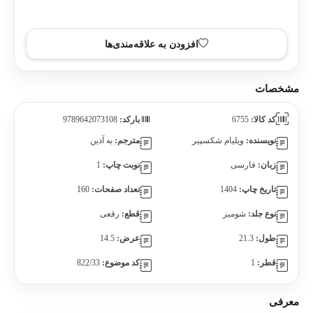
افزودن به سبد خرید
افزودن به علاقه‌مندی‌ها
مشخصات
کد کالا:
6755
بارکد:
9789642073108
نویسنده:
ویلیام شکسپیر
مترجم:
به آذین
زبان:
فارسی
نوبت چاپ:
1
تاریخ چاپ:
1404
تعداد صفحات:
160
نوع جلد:
شومیز
قطع:
رقعی
طول:
21.3
عرض:
14.5
قطر:
1
کد موضوع:
822/33
معرفی