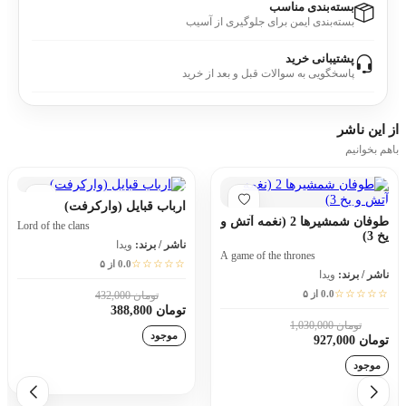
بسته‌بندی مناسب
بسته‌بندی ایمن برای جلوگیری از آسیب
پشتیبانی خرید
پاسخگویی به سوالات قبل و بعد از خرید
از این
ناشر
باهم بخوانیم
ارباب قبایل (وارکرفت)
طوفان شمشیرها 2 (نغمه آتش و
Lord of the clans
یخ 3)
ناشر / برند:
ویدا
A game of the thrones
☆☆☆☆☆
0.0 از ۵
ناشر / برند:
ویدا
☆☆☆☆☆
0.0 از ۵
تومان 432,000
10٪
تومان 388,800
تومان 1,030,000
10٪
موجود
تومان 927,000
موجود
افزودن به سبد خرید
افزودن به سبد خرید