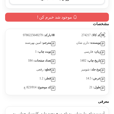
موجود شد خبرم کن !
مشخصات
کد کالا:
274217
بارکد:
9786225649279
نویسنده:
دارن شان
مترجم:
امین بهره‌مند
زبان:
فارسی
نوبت چاپ:
1
تاریخ چاپ:
1402
تعداد صفحات:
184
نوع جلد:
شومیز
قطع:
رقعی
عرض:
14.5
قطر:
1.2
طول:
21
کد موضوع:
823/914 ج
معرفی
آن‌سو دنیای ما، دنیایی به نام مِرج وجود دارد. کلیدساز جوانی به