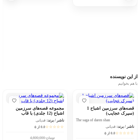
از این
نویسنده
با هم بخوانیم
قصه‌های سرزمین اشباح 1
مجموعه قصه‌های سرزمین
(سیرک عجایب)
اشباح (12 جلدی) با قاب
The saga of daren shan
ناشر / برند:
قدیانی
ناشر / برند:
قدیانی
☆☆☆☆☆
0.0 از ۵
☆☆☆☆☆
0.0 از ۵
تومان 4,800,000
10٪