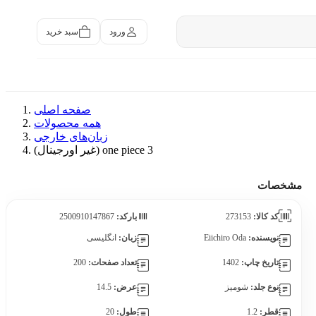
سبد خرید
ورود
صفحه اصلی
همه محصولات
زبان‌های خارجی
one piece 3 (غیر اورجینال)
مشخصات
کد کالا:
273153
بارکد:
2500910147867
نویسنده:
Eiichiro Oda
زبان:
انگلیسی
تاریخ چاپ:
1402
تعداد صفحات:
200
نوع جلد:
شومیز
عرض:
14.5
قطر:
1.2
طول:
20