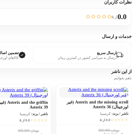
نظرات کاربران
0.0
از ۵
خدمات و ارسال
ارسال سریع
تضمین اصالت
ارسال به سراسر کشور در کمترین زمان
کالاهای اورجی
از این
ناشر
باهم بخوانیم
Asterix and the missing scroll (غیر
the griffin
اورجینال) Asterix 36
Asterix 39
ناشر / برند:
کرنسیا
ناشر / برند:
کرنسیا
☆☆☆☆☆
0.0 از ۵
☆☆☆☆☆
0.0 از ۵
تومان 600,000
10٪
تومان 600,000
10٪