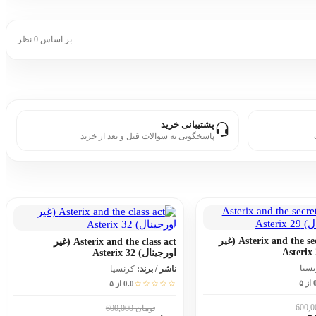
بر اساس 0 نظر
پشتیبانی خرید
پاسخگویی به سوالات قبل و بعد از خرید
Asterix and the secret weapon (غیر
Asterix and the class act (غیر
اورجینال) Asterix 32
نسیا
ناشر / برند:
کرنسیا
 ۵
☆☆☆☆☆
0.0 از ۵
تومان 600,000
10٪