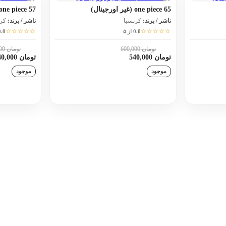
one piece 65 (غیر اورجینال)
one piece 57 (غیر اورجینال)
ناشر / برند:
کرنسیا
ناشر / برند:
کر
☆☆☆☆☆
☆☆☆☆☆
0.0 از ۵
0.0 از
تومان 600,000
تومان 600,000
10٪
10٪
تومان 540,000
تومان 540,000
موجود
موجود
د
افزودن به سبد خرید
اف