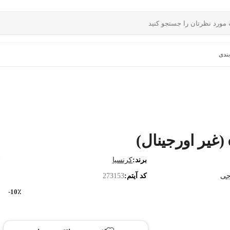
ندی
برند:
کرنسیا
جی
کد آیتم:
273153
10٪-