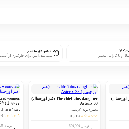
 کالا
بسته‌بندی مناسب
نال و با گارانتی معتبر
بسته‌بندی ایمن برای جلوگیری از آسیب
Asterix and  (غیر اورجینال)
The chieftains daughter (غیر اورجینال)
اورجینال) Asterix 29
Asterix 38
ناشر / برند:
کر
ناشر / برند:
کرنسیا
☆☆☆☆☆
☆☆☆☆☆
0.0 از
0.0 از ۵
تومان 600,000
تومان 600,000
10٪
10٪