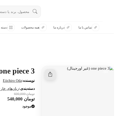
تماس با ما
تماس با ما
درباره ما
همه محصولات
دسته ب
درباره ما
هنوز جستجویی انجام نشده است.
همه محصولات
دسته بندی
one piece 3 (غیر اورجینال)
10٪-
نویسنده:
Eiichiro Oda
دسته‌بندی:
زبان‌های خار
تومان 600,000
تومان 540,000
موجود