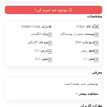
موجود شد خبرم کن !
مشخصات
کد کالا:
273851
بارکد:
9789887711094
نویسنده:
جمعی از نویسندگان
زبان:
انگلیسی
تاریخ چاپ:
2020
نوع جلد:
گالینگور
قطع:
رقعی
عرض:
14.5
قطر:
2.7
طول:
21.5
معرفی
توضیحی ثبت نشده است.
مشاهده بیشتر
نظرات کاربران