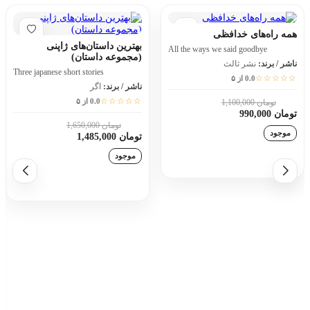
همه راه‌های خدافظی
بهترین داستان‌های ژاپنی
All the ways we said goodbye
(مجموعه داستان)
ناشر / برند:
نشر ثالث
Three japanese short stories
☆☆☆☆☆
0.0 از ۵
ناشر / برند:
اگر
☆☆☆☆☆
0.0 از ۵
تومان 1,100,000
10٪
تومان 990,000
تومان 1,650,000
10٪
موجود
تومان 1,485,000
موجود
افزودن به سبد خرید
افزودن به سبد خرید