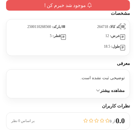
موجود شد خبرم کن !
مشخصات
کد کالا:
264718
بارکد:
2500110268560
عرض:
12
قطر:
5
طول:
18.5
معرفی
توضیحی ثبت نشده است.
مشاهده بیشتر
نظرات کاربران
0.0
از ۵
بر اساس 0 نظر