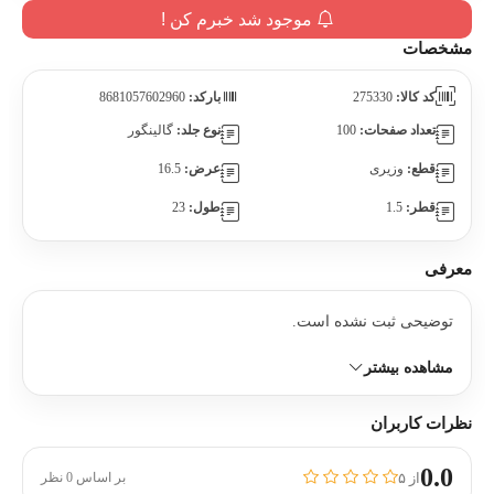
موجود شد خبرم کن !
مشخصات
کد کالا:
275330
بارکد:
8681057602960
تعداد صفحات:
100
نوع جلد:
گالینگور
قطع:
وزیری
عرض:
16.5
قطر:
1.5
طول:
23
معرفی
توضیحی ثبت نشده است.
مشاهده بیشتر
نظرات کاربران
0.0
از ۵
بر اساس 0 نظر