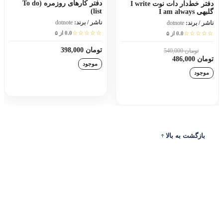
دفتر کارهای روزمره (To do
دفتر خط‌دار دات نوت I write
list)
گلبهی I am always
ناشر / برند:
dotnote
ناشر / برند:
dotnote
☆☆☆☆☆
☆☆☆☆☆
0.0 از ۵
0.0 از ۵
تومان 398,000
تومان 540,000
10٪
تومان 486,000
موجود
موجود
افزودن به سبد خرید
افزودن به سبد خرید
بازگشت به بالا
ادرس
ارتباط با ما