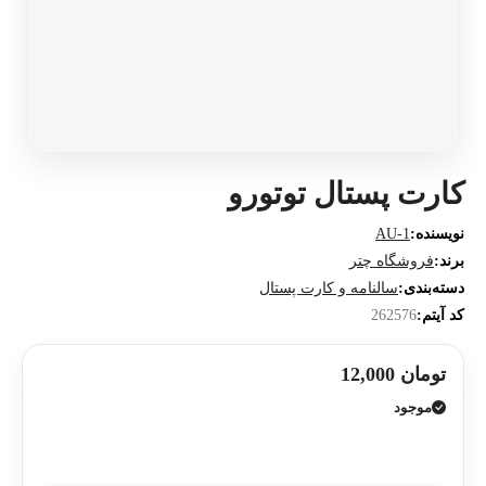
کارت پستال توتورو
نویسنده:
AU-1
برند:
فروشگاه چتر
دسته‌بندی:
سالنامه و کارت پستال
کد آیتم:
262576
تومان 12,000
موجود
افزودن به سبد خرید