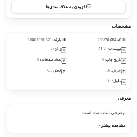
افزودن به علاقه‌مندی‌ها
مشخصات
کد کالا:
262576
بارکد:
2500110261370
نویسنده:
AU-1
زبان:
-
تاریخ چاپ:
0
تعداد صفحات:
0
عرض:
16
قطر:
0.1
طول:
11
معرفی
توضیحی ثبت نشده است.
مشاهده بیشتر