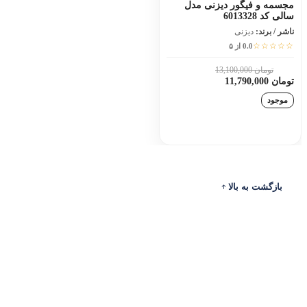
مجسمه و فیگور دیزنی مدل
سالی کد 6013328
ناشر / برند:
دیزنی
☆☆☆☆☆
0.0 از ۵
تومان 13,100,000
10٪
تومان 11,790,000
موجود
افزودن به سبد خرید
بازگشت به بالا
ادرس
ارتباط با ما