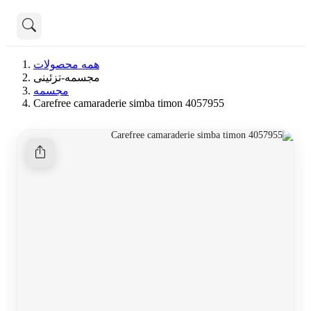
تماس با ما
همه محصولات
درباره ما
مجسمه-تزئینی
هنوز جستجویی انجام نشده است.
مجسمه
Carefree camaraderie simba timon 4057955
همه محصولات
دسته بندی