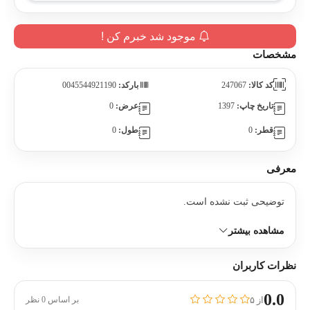
موجود شد خبرم کن !
مشخصات
کد کالا:
247067
بارکد:
0045544921190
تاریخ چاپ:
1397
عرض:
0
قطر:
0
طول:
0
معرفی
توضیحی ثبت نشده است.
مشاهده بیشتر
نظرات کاربران
0.0
از ۵
بر اساس 0 نظر