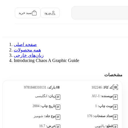
سبد خرید
ورود
صفحه اصلی
همه محصولات
زبان‌های خارجی
Introducing Chaos A Graphic Guide
مشخصات
کد کالا:
102246
بارکد:
9781848310131
نویسنده:
AU-1
زبان:
انگلیسی
نوبت چاپ:
1
تاریخ چاپ:
2004
تعداد صفحات:
176
نوع جلد:
شومیز
قطع:
پالتویی
عرض:
16.7