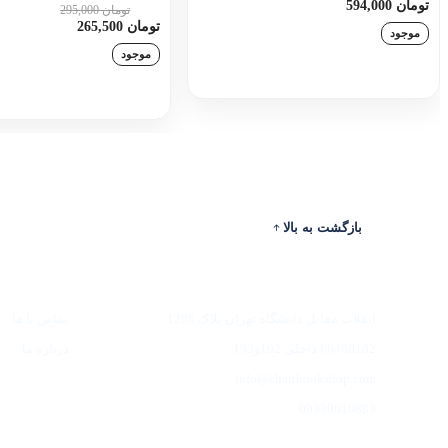
تومان 594,000
تومان 295,000
10٪
تومان 265,500
موجود
موجود
افزودن به سبد خرید
افزودن به سبد خری
بازگشت به بالا
ادرس
ارتباط با ما
انقلاب مقابل دانشگاه تهران پلاک 1286
تماس با ما
66488182 داخلی 192و193
درباره ما
info@chatrbookshop.com
09339610883