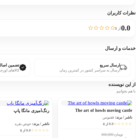
نظرات کاربران
0.0
از ۵
خدمات و ارسال
ارسال سریع
تضمین اصالت
ارسال به سراسر کشور در کمترین زمان
کالاهای اورجی
از این
نویسنده
با هم بخوانیم
The art of howls moving castle
رنگ‌آمیزی مانگا پاپ
ناشر / برند:
ققنوس
☆☆☆☆☆
ناشر / برند:
حوض نقره
0.0 از ۵
☆☆☆☆☆
0.0 از ۵
تومان 660,000
10٪