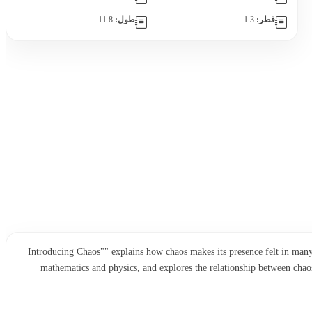
قطر:
1.3
طول:
11.8
"""Introducing Chaos"" explains how chaos makes its presence felt in man
mathematics and physics, and explores the relationship between chaos