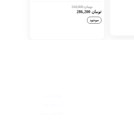
تومان 318,000
10٪
تومان 286,200
موجود
د
افزودن به سبد خرید
حساب من
سوابق خرید
آدرسهای من
اطلاعات حساب