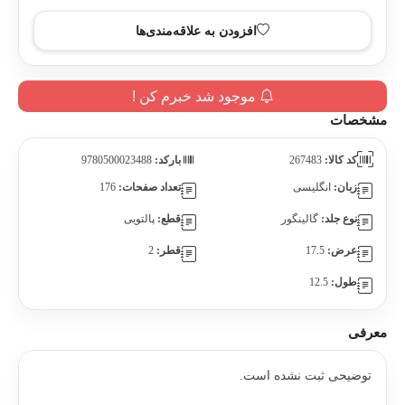
افزودن به علاقه‌مندی‌ها
موجود شد خبرم کن !
مشخصات
کد کالا:
267483
بارکد:
9780500023488
زبان:
انگلیسی
تعداد صفحات:
176
نوع جلد:
گالینگور
قطع:
پالتویی
عرض:
17.5
قطر:
2
طول:
12.5
معرفی
توضیحی ثبت نشده است.