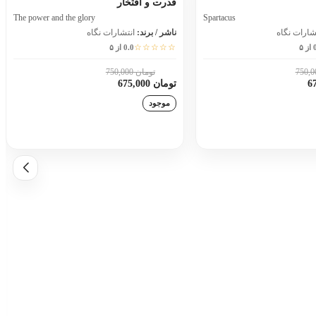
قدرت و افتخار
The power and the glory
Spartacus
شارات نگاه
ناشر / برند:
انتشارات نگاه
☆☆☆☆☆
 ۵
0.0 از ۵
تومان 750,000
10٪
تومان 675,000
موجود
زودن به سبد خرید
افزودن به سبد خرید