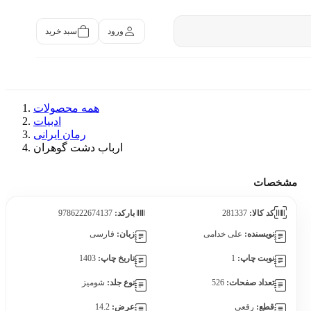
سبد خرید
ورود
همه محصولات
ادبیات
رمان ایرانی
ارباب دشت گوهران
مشخصات
کد کالا:
281337
بارکد:
9786222674137
نویسنده:
علی خدامی
زبان:
فارسی
نوبت چاپ:
1
تاریخ چاپ:
1403
تعداد صفحات:
526
نوع جلد:
شومیز
قطع:
رقعی
عرض:
14.2