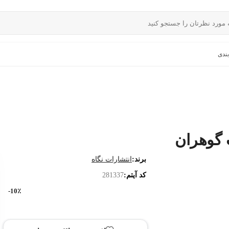
ندی
 گوهران
برند:
انتشارات نگاه
کد آیتم:
281337
10٪-