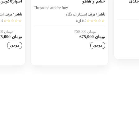
خشم و هیاهو
اسپارتاکوس
The sound and the fury
ناشر / برند:
انتشارات نگاه
ناشر / برند:
انت
☆☆☆☆☆
☆☆☆☆☆
0.0 از ۵
0.0 از
تومان 750,000
تومان 750,000
10٪
10٪
تومان 675,000
تومان 675,000
موجود
موجود
د
افزودن به سبد خرید
اف