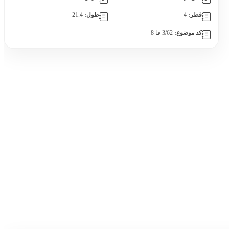
قطر:
4
طول:
21.4
کد موضوع:
3/62 فا 8