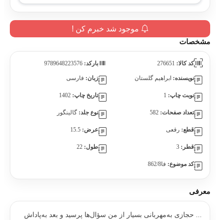
موجود شد خبرم کن !
مشخصات
کد کالا:
276651
بارکد:
9789648223576
نویسنده:
ابراهیم گلستان
زبان:
فارسی
نوبت چاپ:
1
تاریخ چاپ:
1402
تعداد صفحات:
582
نوع جلد:
گالینگور
قطع:
رقعی
عرض:
15.5
قطر:
3
طول:
22
کد موضوع:
فا862/8
معرفی
... حجازی به‌مهربانی بسیار از من سؤال‌ها پرسید و بعد به‌پاداش