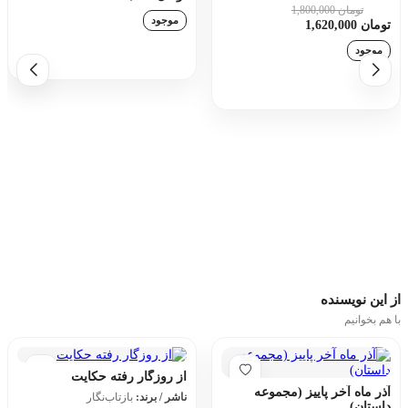
تومان 1,800,000
10٪
موجود
تومان 1,620,000
موجود
افزودن به سبد خرید
افزودن به سبد خرید
از این
نویسنده
با هم بخوانیم
از روزگار رفته حکایت
آذر ماه آخر پاییز (مجموعه
ناشر / برند:
بازتاب‌نگار
داستان)