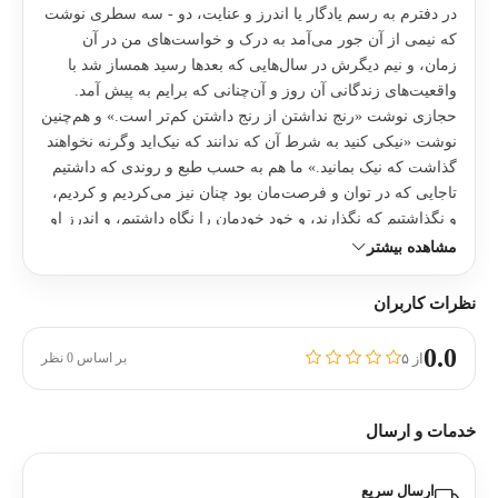
در دفترم به رسم یادگار یا اندرز و عنایت، دو - سه سطری نوشت
که نیمی از آن جور می‌آمد به درک و خواست‌های من در آن
زمان، و نیم دیگرش در سال‌هایی که بعدها رسید همساز شد با
واقعیت‌های زندگانی آن روز و آن‌چنانی که برایم به پیش آمد.
حجازی نوشت «رنج نداشتن از رنج داشتن کم‌تر است.» و هم‌چنین
نوشت «نیکی کنید به شرط آن که ندانند که نیک‌اید وگرنه نخواهند
گذاشت که نیک بمانید.» ما هم به حسب طبع و روندی که داشتیم
تاجایی که در توان و فرصت‌مان بود چنان نیز می‌کردیم و کردیم،
و نگذاشتیم که نگذارند، و خود خودمان را نگاه داشتیم، و اندرز او
را تأییدی شناختیم بر نوع خِرد نیک‌خواه و شکیبا، و رفتار قانع و
مشاهده بیشتر
نرمی که به پایداری و از اصرار در درستی و حفظ صفای صاف و
مستقیم، جور دیگری به دید و درک دیگران نسنجنده می‌رسید و
نظرات کاربران
نزدشان زبر و سخت می‌نمود، و ربط و نگاهش به روحیه و
رفتارهای خلق روزگار نمی‌خورد و در آن میل چاره‌یی جستن برای
0.0
از ۵
بر اساس 0 نظر
زندگانی مردم زیادتر بود تا کارآیی‌اش در چاره‌یی کردن.
خدمات و ارسال
ارسال سریع