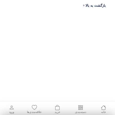
بازگشت به بالا
ادرس
ارتباط با ما
حساب من
نمادهای اعتماد و مجوزها
تمامی حقوق این وب سایت محفوظ است.
© 2026 Rodin
خانه
دسته‌بندی
خرید
علاقه‌مندی‌ها
ورود