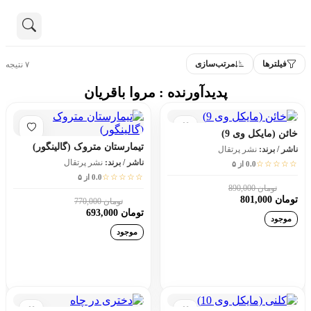
ار ترجمه‌شده توسط مروا باقریان
تماس با ما
فیلترها
مرتب‌سازی
۷ نتیجه
درباره ما
هنوز جستجویی انجام نشده است.
پدیدآورنده : مروا باقریان
همه محصولات
خائن (مایکل وی 9)
دسته بندی
تیمارستان متروک (گالینگور)
ناشر / برند:
نشر پرتقال
ناشر / برند:
نشر پرتقال
☆☆☆☆☆
0.0 از ۵
☆☆☆☆☆
0.0 از ۵
تومان 890,000
10٪
تومان 801,000
تومان 770,000
10٪
تومان 693,000
موجود
موجود
افزودن به سبد خرید
افزودن به سبد خرید