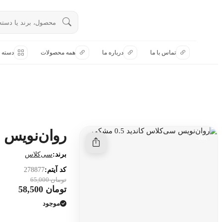
تماس با ما
تماس با ما
درباره ما
همه محصولات
دسته ب
درباره ما
هنوز جستجویی انجام نشده است.
همه محصولات
دسته بندی
روان‌نویس سی‌ک
10٪-
برند:
سی‌کلاس
کد آیتم:
278877
تومان 65,000
تومان 58,500
موجود