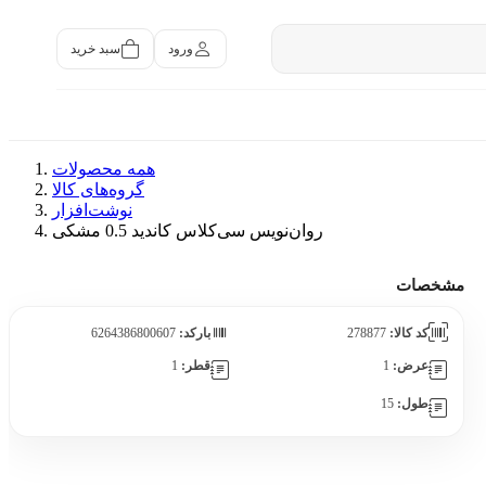
سبد خرید
ورود
همه محصولات
گروه‌های کالا
نوشت‌افزار
روان‌نویس سی‌کلاس کاندید 0.5 مشکی
مشخصات
کد کالا:
278877
بارکد:
6264386800607
عرض:
1
قطر:
1
طول:
15