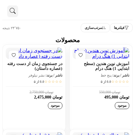
تماس با ما
فیلترها
مرتب‌سازی
۲۴٬۷۵۰ نتیجه
درباره ما
هنوز جستجویی انجام نشده است.
محصولات
همه محصولات
دسته بندی
آموزش نوین هندپن (سطح
در جستجوی زمان از دست رفته
ابتدایی 1) هنگ درام
(عصاره داستان)
ناشر / برند:
پنج خط
ناشر / برند:
نشر نیلوفر
☆☆☆☆☆
☆☆☆☆☆
0.0 از ۵
0.0 از ۵
تومان 550,000
تومان 2,750,000
10٪
10٪
تومان 495,000
تومان 2,475,000
موجود
موجود
افزودن به سبد خرید
افزودن به سبد خرید