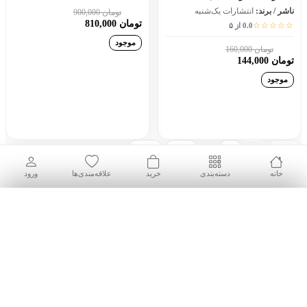
ناشر / برند:
انتشارات یک‌شنبه
تومان 900,000
10٪
تومان 810,000
☆☆☆☆☆
0.0 از ۵
موجود
تومان 160,000
10٪
تومان 144,000
موجود
افزودن به سبد خرید
افزودن به سبد خرید
...
قبلی
1
2
495
بعدی
خانه
دسته‌بندی
خرید
علاقه‌مندی‌ها
ورود
بازگشت به بالا
فیلترها
مرتب‌سازی
ادرس
فیلترهای انتخاب شده
پیش فرض
فیلتری انتخاب نشده است.
جدیدترین
ارتباط با ما