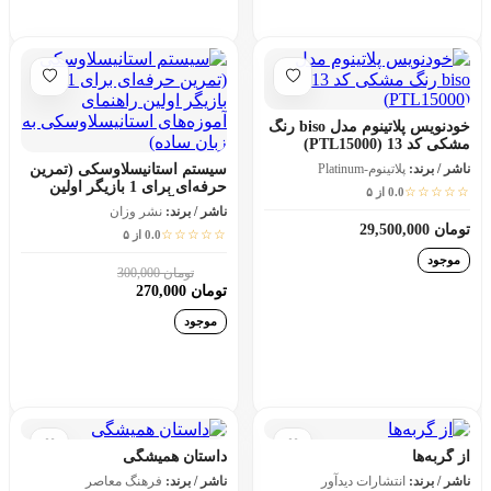
افزودن به سبد خرید
افزودن به سبد خرید
خودنویس پلاتینوم مدل biso رنگ
مشکی کد 13 (PTL15000)
ناشر / برند:
پلاتینوم-Platinum
سیستم استانیسلاوسکی (تمرین
حرفه‌ای برای 1 بازیگر اولین
☆☆☆☆☆
0.0 از ۵
راهنمای آموزه‌های
ناشر / برند:
نشر وزان
استانیسلاوسکی به زبان ساده)
تومان 29,500,000
☆☆☆☆☆
0.0 از ۵
موجود
تومان 300,000
10٪
تومان 270,000
موجود
افزودن به سبد خرید
افزودن به سبد خرید
از گربه‌ها
داستان همیشگی
ناشر / برند:
انتشارات دیدآور
ناشر / برند:
فرهنگ معاصر