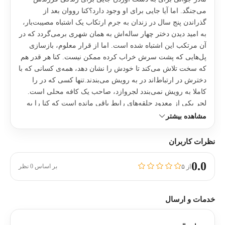
می‌جنگد. اما آیا جایی برای او وجود دارد؟کنا رووان بعد از
گذراندن پنج سال در زندان به جرم ارتکاب یک اشتباه مصیبت‌بار،
به امید دیدن دختر چهار ساله‌اش به همان شهری برمی‌گردد که در
آن مرتکب این اشتباه شده است. اما از قرار معلوم، بازسازی
پل‌هایی که پشت سرش خراب کرده ممکن نیست. کنا هر قدر هم
که سخت تلاش می‌کند تا خودش را نشان دهد، همه‌ی کسانی که با
دخترش در ارتباط‌اند در به رویش می‌بندند.تنها کسی که در را
کاملا به رویش نمی‌بندد لجروازد، صاحب یک کافه محلی است.
لجر یکی از معدود حلقه‌های رابط باقی مانده است که کنا را به
دخترش می‌رساند. اما اگر کسی خبردار شود که لجر آرام آرام
مشاهده بیشتر
دارد نقش مهمی در زندگی کنا پیدا می‌کند، هردوی آنها ممکن
است اعتماد همه‌ی کسانی را که برایشان مهم‌اند از دست
نظرات کاربران
بدهند.این دو با اینکه از همه سو تحت فشارند، ماجرایی را آغاز
می‌کنند، اما هر چه در این ماجرا جلوتر می‌روند خطر بیشتری به
0.0
از ۵
بر اساس 0 نظر
جان می‌خرند. کنا می‌خواهد آینده‌ای براساس امید و التیام بسازد،
پس باید راهی پیدا کند تا اشتباهات گذشته‌اش را ببخشند.
خدمات و ارسال