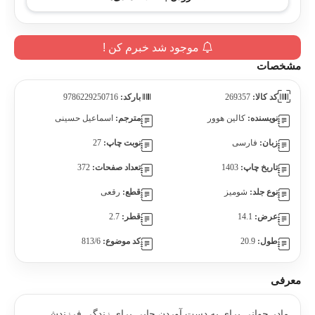
موجود شد خبرم کن !
مشخصات
کد کالا:
269357
بارکد:
9786229250716
نویسنده:
کالین هوور
مترجم:
اسماعیل حسینی
زبان:
فارسی
نوبت چاپ:
27
تاریخ چاپ:
1403
تعداد صفحات:
372
نوع جلد:
شومیز
قطع:
رقعی
عرض:
14.1
قطر:
2.7
طول:
20.9
کد موضوع:
813/6
معرفی
مادر جوانی برای به دست آوردن جایی برای زندگی فرزندش