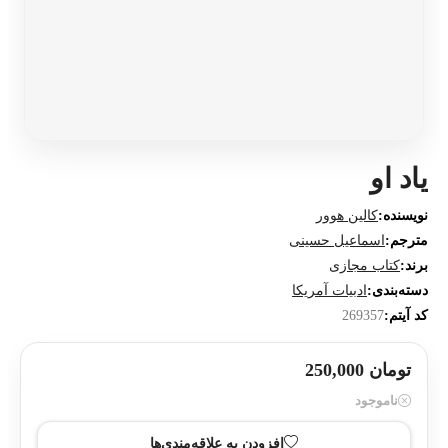
یاد او
نویسنده:
کالین هوور
مترجم:
اسماعیل حسینی
برند:
کتاب مجازی
دسته‌بندی:
ادبیات آمریکا
کد آیتم:
269357
تومان 250,000
ناموجود
افزودن به علاقه‌مندی‌ها