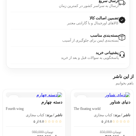
ارسال سریع
ارسال به سراسر کشور در کمترین زمان
تضمین اصالت کالا
کالاهای اورجینال و با گارانتی معتبر
بسته‌بندی مناسب
بسته‌بندی ایمن برای جلوگیری از آسیب
پشتیبانی خرید
پاسخگویی به سوالات قبل و بعد از خرید
از این
ناشر
باهم بخوانیم
دنیای شناور
دسته چهارم
Fourth wing
The floating world
ناشر / برند:
کتاب مجازی
ناشر / برند:
کتاب مجازی
☆☆☆☆☆
☆☆☆☆☆
0.0 از ۵
0.0 از ۵
تومان 850,000
تومان 980,000
10٪
10٪