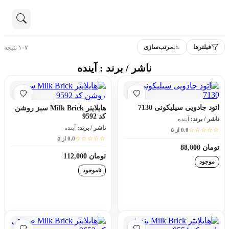
محصولات آینده
تماس با ما
فیلترها
مرتب‌سازی
۱۰۷ نتیجه
درباره ما
هنوز جستجویی انجام نشده است.
ناشر / برند : آینده
همه محصولات
دسته بندی
اتود جادویی سیلیکونی 7130
هایلایتر Milk Brick سبز روشن
کد 9592
ناشر / برند:
آینده
ناشر / برند:
آینده
☆☆☆☆☆
0.0 از ۵
☆☆☆☆☆
0.0 از ۵
تومان 88,000
تومان 112,000
موجود
ناموجود
افزودن به سبد خرید
افزودن به سبد خرید